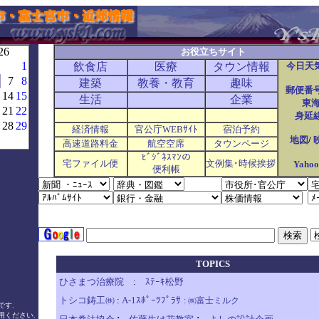
26
お役立ちサイト
1
飲食店
医療
タウン情報
今日天
7
8
建築
教養・教育
趣味
郵便番
14
15
生活
企業
東
21
22
身延
28
29
経済情報
官公庁WEBｻｲﾄ
宿泊予約
地図
/
高速道路料金
航空空席
タウンページ
ﾋﾞｼﾞﾈｽﾏﾝの
宅ファイル便
文例集･時候挨拶
Yah
便利帳
TOPICS
ひさまつ治療院
:
ｽﾃｰｷ松野
トシコ鋳工㈱
:
A-1ｽﾎﾟｰﾂﾌﾟﾗｻ
: ㈱富士ミルク
です.
ﾞ
用ください.
:
: