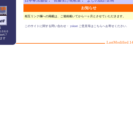
日本拳法協会
佐藤生け花教室
よしの設計企画
お知らせ
相互リンク欄への掲載は、ご連絡戴いてから一ヶ月とさせていただきます。
.
このサイトに関する問い合わせ・
ysknet
ご意見等はこちらへお寄せください
は
5.0:6.0
ter4.7
ます
LastModified
.1